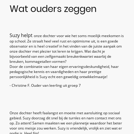
Wat ouders zeggen
⭐⭐⭐⭐⭐
Suzy
helpt
onze dochter voor wie het soms moeilijk meekomen is
op school. Ze straalt heel veel rust en optimisme uit, is een goede
observator en is heel creatief in het vinden van de juiste aanpak om
onze dochter met plezier tot leren te krijgen. Wat dacht je
bijvoorbeeld van een zelfgemaakt breukenkwartet waarbij de
breuken, kommagetallen vormen?
Door de combinatie van haar eigen ervaringsdeskundigheid, haar
pedagogische kennis en vaardigheden en haar prettige
persoonlijkheid is Suzy echt een geweldig ontwikkelmaatje!
- Christine F. Ouder van leerling uit groep 7
⭐⭐⭐⭐⭐
Onze dochter heeft faalangst en moeite met aansluiting op sociaal
gebied. Suzy doorzag dit snel bij de turnles en nam contact met ons
op. Zo attent! Samen maakten we een plannetje waardoor het beter
voor ons meisje zou werken. Suzy is vriendelijk, vrolijk en ziet wat er
nodig is. Heel fijn!